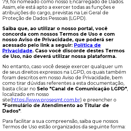
79, foi nomeado como nosso Encarregado de Dados.
Assim, ele está apto a exercer todas as funções e
atribuições do cargo, previstas na Lei Geral de
Proteção de Dados Pessoais (LGPD).
Saiba que, ao utilizar o nosso portal, você
concorda com nossos Termos de Uso e com
nosso Aviso de Privacidade, que poderá ser
acessado pelo link a seguir:
Política de
Privacidade
. Caso você discorde destes Termos
de Uso, não deverá utilizar nossa plataforma.
No entanto, caso você deseje exercer qualquer um
de seus direitos expressos na LGPD, os quais também
foram descritos em nosso Aviso de Privacidade, bem
como tirar dúvidas referentes a esta documentação,
basta clicar no
Selo "Canal de Comunicação LGPD"
,
localizado em nosso
site(
https://www.prosesmt.com.br
) e preencher o
"Formulário de Atendimento ao Titular de
Dados"
.
Para facilitar a sua compreensão, saiba que nossos
Termos de Uso estão organizados da seguinte forma: